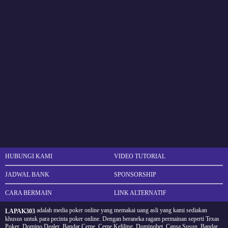
NEW
TANGKAS
RTP
DEPOSIT
WITHDRAW
PROMOSI
DOWNLOAD APLIKASI
REFERRAL
HUBUNGI KAMI
VIDEO TUTORIAL
JACKPOT
JADWAL BANK
SPONSORSHIP
CARA BERMAIN
LINK ALTERNATIF
VIP MEMBER
adalah media poker online yang memakai uang asli yang kami sediakan
LAPAK303
HUBUNGI KAMI
khusus untuk para pecinta poker online. Dengan beraneka ragam permainan seperti Texas
Poker, Domino Dealer, Bandar Ceme, Ceme Keliling, Dominobet, Capsa Susun, Bandar