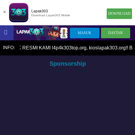
×
Lapak303
DOWNLOAD
Download Lapak303 Mobile
HOME
INFO:
LINK RESMI KAMI l4p4k303top.org, kioslapak303.org!
Sponsorship
POKER
SLOT GAME
IDN E-LOTTERY
NEW
NEW
SPORTBOOK
LIVE CASINO
IDNLIVE
NEW
TOGEL
ESPORTS
ARCADE
NEW
NEW
NEW
TEMBAK IKAN
IDNRAFFLE
IDNTRADE